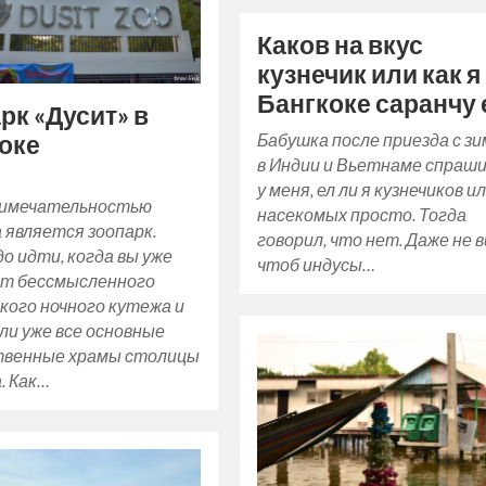
Каков на вкус
кузнечик или как я
Бангкоке саранчу 
рк «Дусит» в
Бабушка после приезда с з
оке
в Индии и Вьетнаме спраш
у меня, ел ли я кузнечиков и
имечательностью
насекомых просто. Тогда
 является зоопарк.
говорил, что нет. Даже не в
о идти, когда вы уже
чтоб индусы…
от бессмысленного
кого ночного кутежа и
ли уже все основные
твенные храмы столицы
. Как…