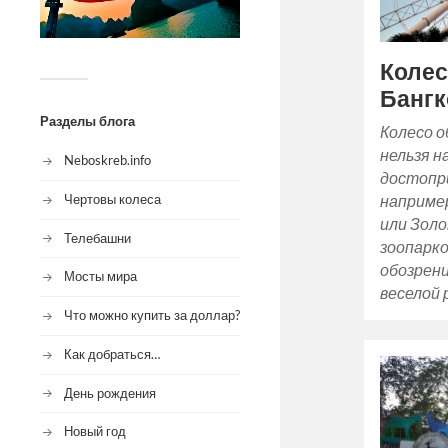
Колес
Бангк
Разделы блога
Колесо о
нельзя н
Neboskreb.info
достопр
Чертовы колеса
наприме
или Золо
Телебашни
зоопарко
обозрени
Мосты мира
веселой 
Что можно купить за доллар?
Как добраться…
День рождения
Новый год