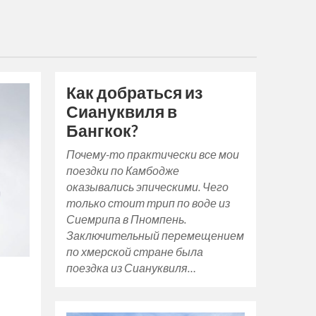
Как добраться из
Сиануквиля в
Бангкок?
Почему-то практически все мои
поездки по Камбодже
оказывались эпическими. Чего
только стоит трип по воде из
Сиемрипа в Пномпень.
Заключительный перемещением
по хмерской стране была
поездка из Сиануквиля…