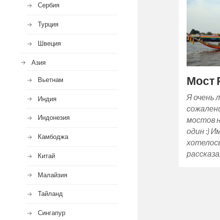
Сербия
Турция
Швеция
Азия
Мост 
Вьетнам
Я очень 
Индия
сожалени
Индонезия
мостов н
один :) И
Камбоджа
хотелось
рассказа
Китай
Малайзия
Тайланд
Сингапур