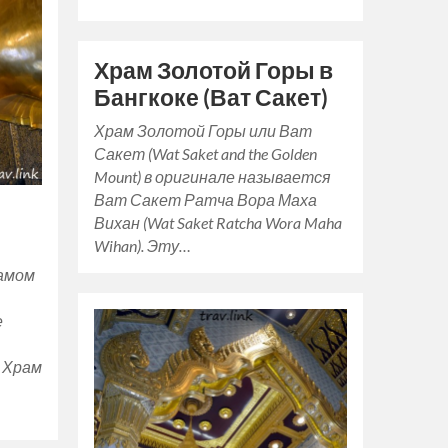
Храм Золотой Горы в
Бангкоке (Ват Сакет)
Храм Золотой Горы или Ват
Сакет (Wat Saket and the Golden
Mount) в оригинале называется
Ват Сакет Ратча Вора Маха
Вихан (Wat Saket Ratcha Wora Maha
Wihan). Эту…
самом
е
к Храм