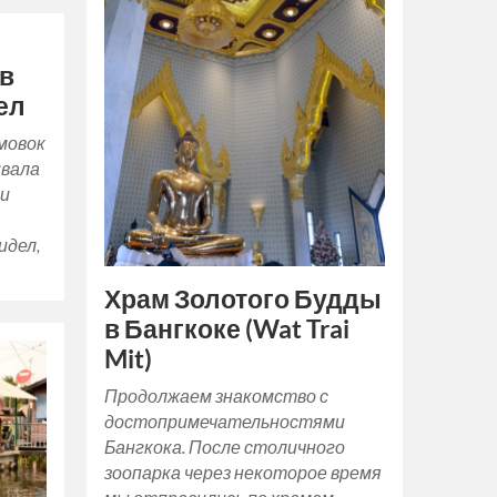
 в
ел
имовок
ивала
ли
идел,
Храм Золотого Будды
в Бангкоке (Wat Trai
Mit)
Продолжаем знакомство с
достопримечательностями
Бангкока. После столичного
зоопарка через некоторое время