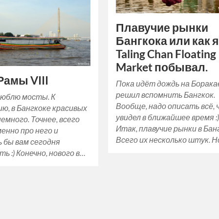
Плавучие рынки
Бангкока или как я
Taling Chan Floating
Market побывал.
Рамы VIII
Пока идёт дождь на Борака
решил вспомнить Бангкок.
люблю мосты. К
Вообще, надо описать всё,
ю, в Бангкоке красивых
увидел в ближайшее время :
емного. Точнее, всего
Итак, плавучие рынки в Бан
менно про него и
Всего их несколько штук. 
 бы вам сегодня
ть :) Конечно, нового в…