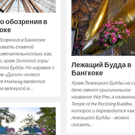
о обозрения в
оке
бозрения в Бангкоке
азвать главной
имечательностью, как,
р, храм Золотой горы
Лежащий Будда в
той Будда. Но наравне с
Бангкоке
м «Дусит» колесо
я Mekhong является
Храм Лежащего Будды на 
резвлекухой в…
деле имеет оригинальное
название Wat Pho, а названи
Temple of the Reclining Buddha,
которое и переводится ка
лежащего Будды – можно
сказать…