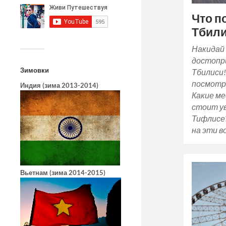
Что п
Тбили
Накидай
достопр
Зимовки
Тбилиси!
посмотре
Индия (зима 2013-2014)
Какие м
стоит у
Тифлисе
на эти в
Вьетнам (зима 2014-2015)