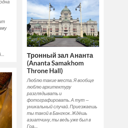
одна
ит
аму
Тронный зал Ананта
й…
(Ananta Samakhom
Throne Hall)
Люблю такие места. Я вообще
люблю архитектуру
разглядывать и
фотографировать. А тут —
уникальный случай. Приезжаешь
ты такой в Бангкок. Ждёшь
азиатчину, ты ведь уже был в
Гоа…