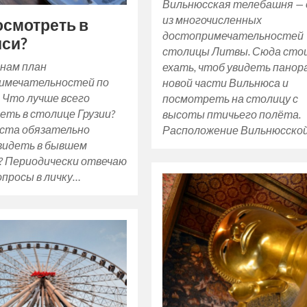
Вильнюсская телебашня — 
из многочисленных
осмотреть в
достопримечательностей
си?
столицы Литвы. Сюда сто
 нам план
ехать, чтоб увидеть панор
имечательностей по
новой части Вильнюса и
 Что лучше всего
посмотреть на столицу с
ть в столице Грузии?
высоты птичьего полёта.
еста обязательно
Расположение Вильнюсско
видеть в бывшем
? Периодически отвечаю
опросы в личку…