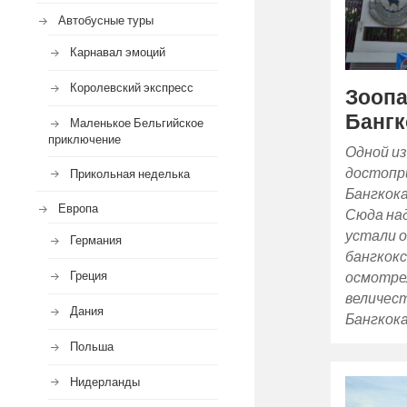
Автобусные туры
Карнавал эмоций
Королевский экспресс
Зоопа
Бангк
Маленькое Бельгийское
приключение
Одной из
достопр
Прикольная неделька
Бангкока
Европа
Сюда над
устали 
Германия
бангкокс
осмотре
Греция
величес
Дания
Бангкока
Польша
Нидерланды