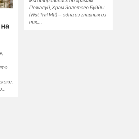
мы отправились по храмам
Пожалуй, Храм Золотого Будды
(Wat Trai Mit) — одна из главных из
них,…
 на
е,
 что
)
гкоке.
Но…