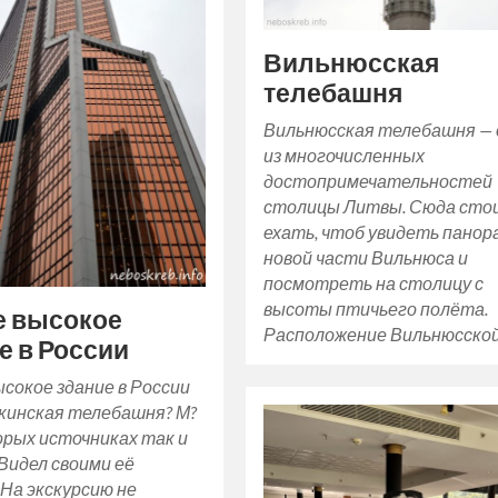
Вильнюсская
телебашня
Вильнюсская телебашня — 
из многочисленных
достопримечательностей
столицы Литвы. Сюда сто
ехать, чтоб увидеть панор
новой части Вильнюса и
посмотреть на столицу с
высоты птичьего полёта.
е высокое
Расположение Вильнюсско
е в России
сокое здание в России
кинская телебашня? М?
орых источниках так и
 Видел своими её
 На экскурсию не