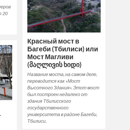
меров
о 20
Красный мост в
Багеби (Тбилиси) или
Мост Магливи
(მაღლივის ხიდი)
Название моста, на самом деле,
переводится как «Мост
Высотного Здания». Этот мост
был построен недалеко от
здания Тбилисского
государственного
университета в районе Багеби,
т
Тбилиси.