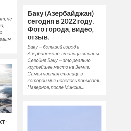
Баку (Азербайджан)
ят, не
сегодня в 2022 году.
а,
Фото города, видео,
ло
отзыв.
самым
…
Баку — большой город в
Азербайджане, столица страны.
Сегодня Баку — это реально
крутейшее место на Земле.
Самая чистая столица в
которой мне довелось побывать.
Наверное, после Минска…
кт-