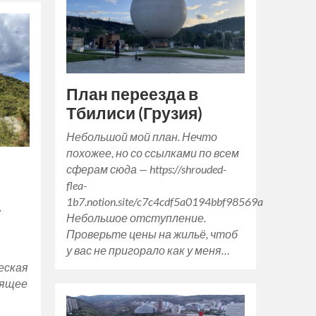
План переезда в
Тбилиси (Грузия)
Небольшой мой план. Нечто
похожее, но со ссылками по всем
сферам сюда — https://shrouded-
flea-
1b7.notion.site/c7c4cdf5a0194bbf98569a15bc2a2fff
а
Небольшое отступление.
Проверьте цены на жильё, чтоб
у вас не пригорало как у меня…
еская
оящее