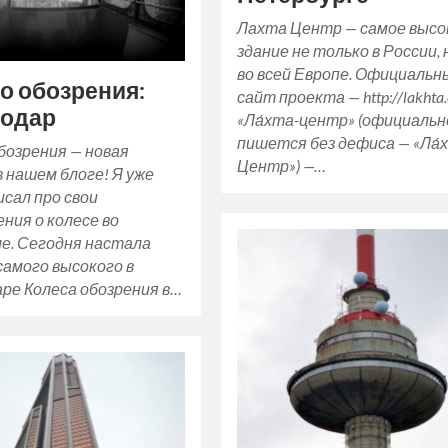
Лахта Центр — самое высо
здание не только в России, 
во всей Европе. Официальн
о обозрения:
сайт проекта — http://lakhta.c
нодар
«Ла́хта-центр» (официальн
пишется без дефиса — «Ла́
бозрения — новая
Центр») —…
в нашем блоге! Я уже
исал про свои
ния о колесе во
е. Сегодня настала
самого высокого в
ре Колеса обозрения в…