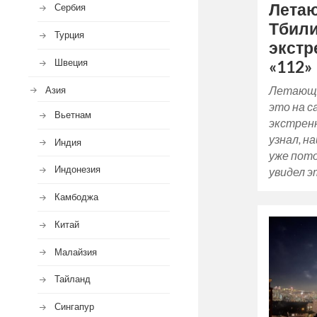
Летаю
Сербия
Тбили
Турция
экстр
Швеция
«112»
Летающа
Азия
это на с
Вьетнам
экстренн
узнал, н
Индия
уже пото
Индонезия
увидел 
Камбоджа
Китай
Малайзия
Тайланд
Сингапур