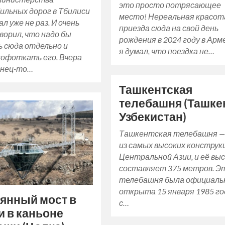
это просто потрясающее
ильных дорог в Тбилиси
место! Нереальная красот
ал уже не раз. И очень
приезда сюда на свой день
ворил, что надо бы
рождения в 2024 году в Арм
ь сюда отдельно и
я думал, что поездка не…
пофоткать его. Вчера
онец-то…
Ташкентская
телебашня (Ташке
Узбекистан)
Ташкентская телебашня —
из самых высоких конструк
Центральной Азии, и её вы
составляет 375 метров. Э
телебашня была официаль
открыта 15 января 1985 го
янный мост в
с…
и в каньоне