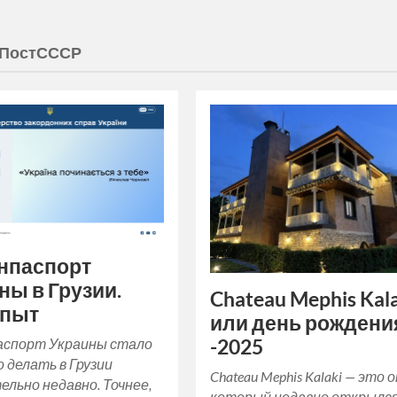
ПостСССР
нпаспорт
ны в Грузии.
Chateau Mephis Kal
опыт
или день рождени
аспорт Украины стало
-2025
 делать в Грузии
Chateau Mephis Kalaki — это 
льно недавно. Точнее,
который недавно открылся