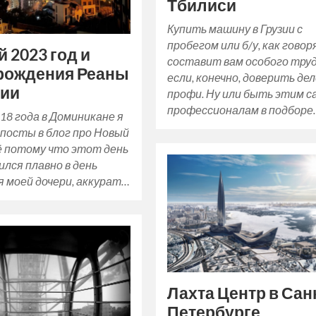
Тбилиси
Купить машину в Грузии с
пробегом или б/у, как говор
 2023 год и
составит вам особого труд
рождения Реаны
если, конечно, доверить де
зии
профи. Ну или быть этим 
профессионалам в подборе
18 года в Доминикане я
 посты в блог про Новый
сё потому что этот день
лся плавно в день
 моей дочери, аккурат…
Лахта Центр в Сан
Петербурге