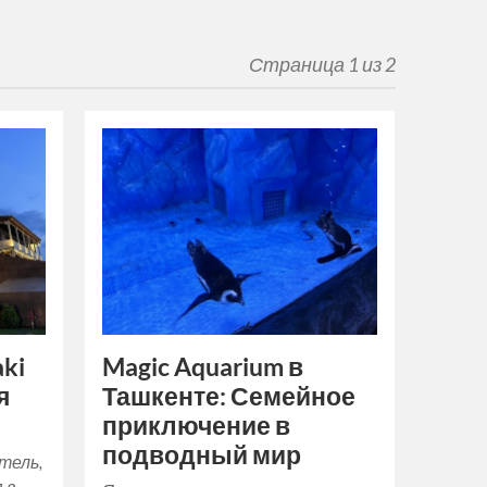
Страница 1 из 2
aki
Magic Aquarium в
я
Ташкенте: Семейное
приключение в
подводный мир
отель,
 в