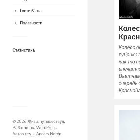
Гости блога
Полезности
Колес
Крас
Колесо о
Статистика
рубрика 
как-то п
впечатле
Вьетнам
очередь 
Краснода
© 2026
Живи, путешествуя
.
Работает на
WordPress
.
Автор темы:
Anders Norén
.