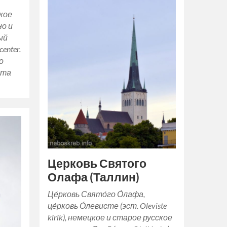
кое
но и
ый
enter.
о
хта
Церковь Святого
Олафа (Таллин)
Це́рковь Свято́го О́лафа,
це́рковь О́левисте (эст. Oleviste
kirik), немецкое и старое русское