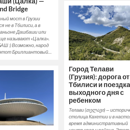
ши (Цалка) —
nd Bridge
ный мост в Грузии
я не в Тбилиси, а в
 каньоне Дашбаши или
еще называют «Цалка».
Ш :) Возможно, народ
этот Бриллиантовый…
Город Телави
(Грузия): дорога от
Тбилиси и поездк
выходного дня с
ребенком
Телави (თელავი) — историч
столица Кахетии и в наст
время административный
центр края и района. Этот