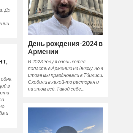
а! До
ении
День рождения-2024 в
Армении
нт,
В 2023 году я очень хотел
попасть в Армению на днюху, но в
итоге мы праздновали в Тбилиси.
 одна
Сходили в какой-то ресторан и
ций в
на этом всё. Такой себе…
сота
та
но
да и