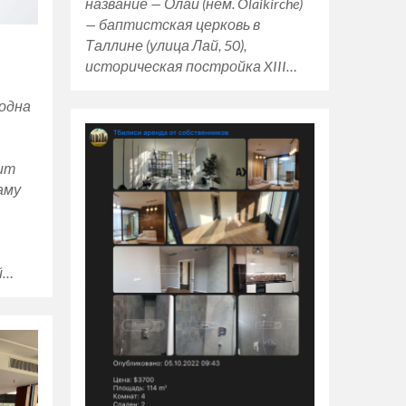
название — Олай (нем. Olaikirche)
— баптистская церковь в
Таллине (улица Лай, 50),
историческая постройка XIII…
одна
ит
аму
й…