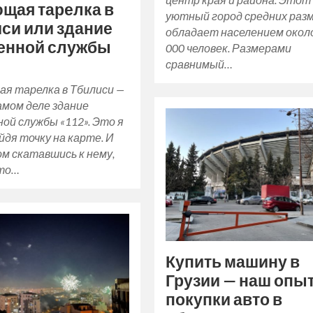
щая тарелка в
уютный город средних раз
си или здание
обладает населением окол
енной службы
000 человек. Размерами
сравнимый…
я тарелка в Тбилиси —
амом деле здание
ой службы «112». Это я
айдя точку на карте. И
м скатавшись к нему,
это…
Купить машину в
Грузии — наш опы
покупки авто в