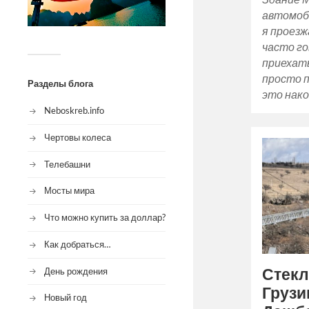
автомоб
я проезж
часто го
приехат
просто 
Разделы блога
это нак
Neboskreb.info
Чертовы колеса
Телебашни
Мосты мира
Что можно купить за доллар?
Как добраться…
Стекл
День рождения
Грузи
Новый год