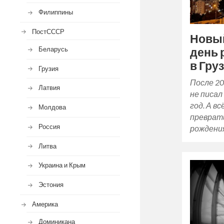
Филиппины
ПостСССР
Новый
Беларусь
день 
в Гру
Грузия
После 20
Латвия
не писал
год. А в
Молдова
преврати
Россия
рождения
Литва
Украина и Крым
Эстония
Америка
Доминикана