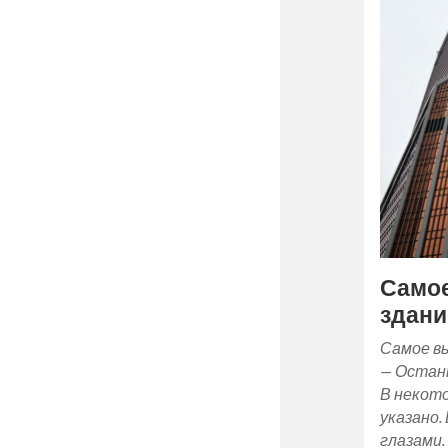
Само
здани
Самое вы
— Остан
В некот
указано.
глазами.