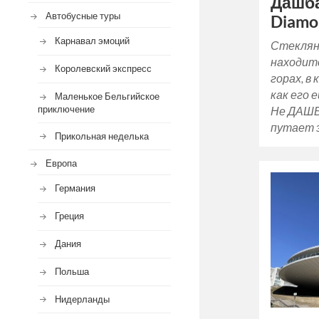
Дашба
Автобусные туры
Diamo
Карнавал эмоций
Стеклян
находитс
Королевский экспресс
горах, в
как его 
Маленькое Бельгийское
приключение
Не ДАШБА
путает 
Прикольная неделька
Европа
Германия
Греция
Дания
Польша
Нидерланды