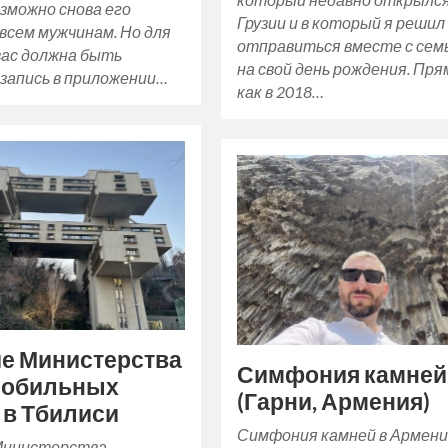
зможно снова его
Грузии и в который я решил
всем мужчинам. Но для
отправиться вместе с сем
вас должна быть
на свой день рождения. Пря
запись в приложении…
как в 2018…
е Министерства
Симфония камней
мобильных
(Гарни, Армения)
 в Тбилиси
Симфония камней в Армени
Министерства