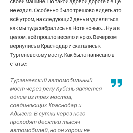
своей машине. По такой адовой дороге я ещё
не ездил. Особенно было трешово видеть это
всё утром, на следующий день и удивляться,
как мы туда забрались на Ноте ночью… Ну а в
целом, всё прошло весело и ярко. Вечерком
вернулись в Краснодар и скатались к
Тургеневскому мосту. Как было написано в
статье:
Тургеневский автомобильный
мост через реку Кубань является
одним из трех мостов,
соединяющих Краснодар и
Адыгею. В сутки через него
проходят десятки тысяч
автомобилей, но он хорош не