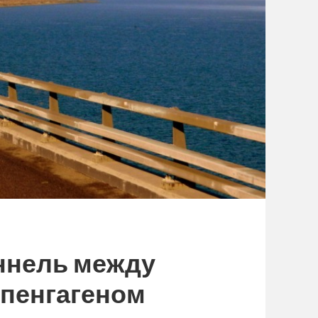
ннель между
опенгагеном