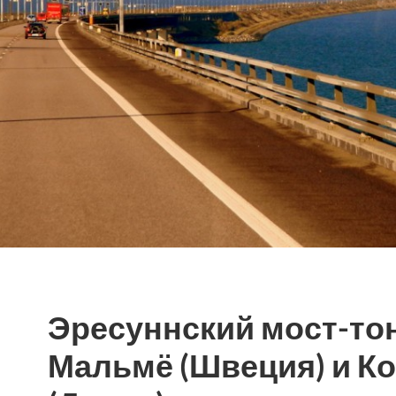
Эресуннский мост-то
Мальмё (Швеция) и К