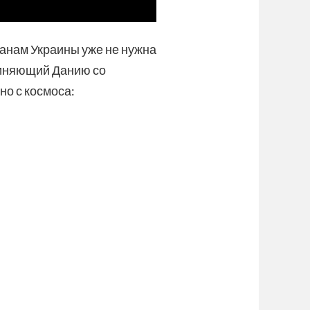
жданам Украины уже не нужна
диняющий Данию со
но с космоса: