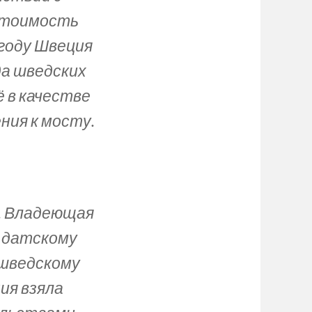
 стоимость
 году Швеция
да шведских
ё в качестве
ния к мосту.
. Владеющая
 датскому
 шведскому
ия взяла