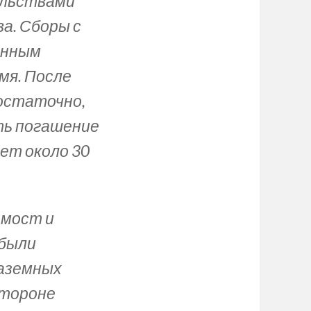
ельствами
а. Сборы с
енным
мя. После
остаточно,
ть погашение
мет около 30
 мост и
 были
наземных
стороне