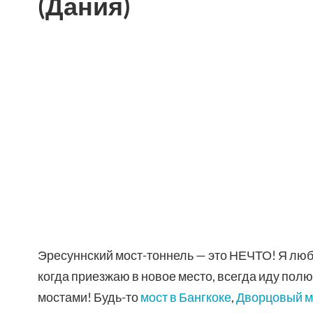
(Дания)
Эресуннский мост-тоннель — это НЕЧТО! Я люб
когда приезжаю в новое место, всегда иду пол
мостами! Будь-то
мост в Бангкоке
,
Дворцовый м