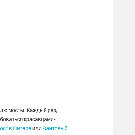
лю мосты! Каждый раз,
юбоваться красавцами-
ост в Питере
или
Вантовый