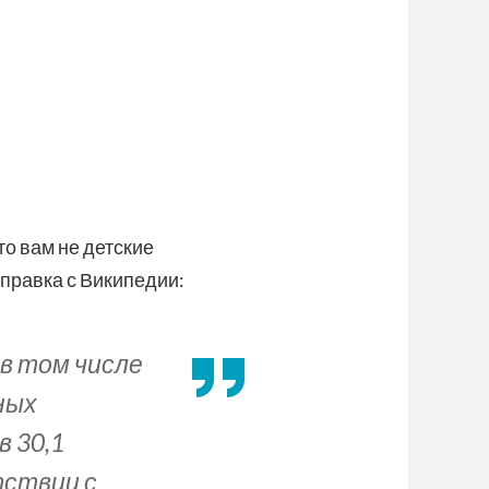
то вам не детские
справка с Википедии:
в том числе
ных
в 30,1
тствии с