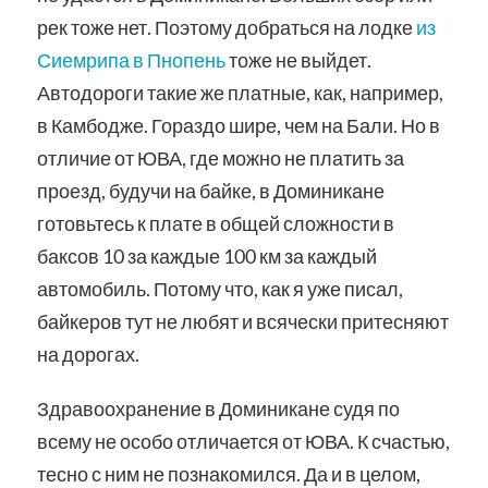
рек тоже нет. Поэтому добраться на лодке
из
Сиемрипа в Пнопень
тоже не выйдет.
Автодороги такие же платные, как, например,
в Камбодже. Гораздо шире, чем на Бали. Но в
отличие от ЮВА, где можно не платить за
проезд, будучи на байке, в Доминикане
готовьтесь к плате в общей сложности в
баксов 10 за каждые 100 км за каждый
автомобиль. Потому что, как я уже писал,
байкеров тут не любят и всячески притесняют
на дорогах.
Здравоохранение в Доминикане судя по
всему не особо отличается от ЮВА. К счастью,
тесно с ним не познакомился. Да и в целом,