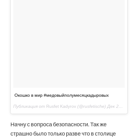
Окошко в мир #медовыйполумесяцкадыровых
Публикация от
Rusfet Kadyrov
(@rusfetische)
Дек 23, 2017 at 3:18 PST
Начну с вопроса безопасности. Так же
страшно было только разве что в столице