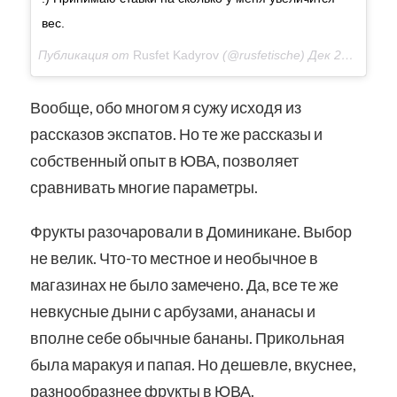
вес.
Публикация от
Rusfet Kadyrov
(@rusfetische)
Дек 25, 2017 at 3:56 PST
Вообще, обо многом я сужу исходя из
рассказов экспатов. Но те же рассказы и
собственный опыт в ЮВА, позволяет
сравнивать многие параметры.
Фрукты разочаровали в Доминикане. Выбор
не велик. Что-то местное и необычное в
магазинах не было замечено. Да, все те же
невкусные дыни с арбузами, ананасы и
вполне себе обычные бананы. Прикольная
была маракуя и папая. Но дешевле, вкуснее,
разнообразнее фрукты в ЮВА.