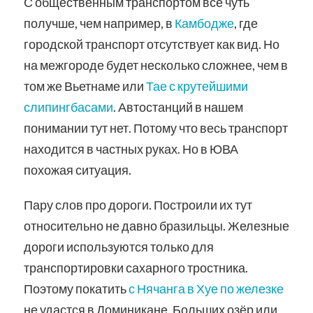
С общественным транспортом все чуть
получше, чем например, в
Камбодже
, где
городской транспорт отсутствует как вид. Но
на межгороде будет несколько сложнее, чем в
том же Вьетнаме или
Тае с крутейшими
слипингбасами
. Автостанций в нашем
понимании тут нет. Потому что весь транспорт
находится в частных руках. Но в ЮВА
похожая ситуация.
Пару слов про дороги. Построили их тут
относительно не давно бразильцы. Железные
дороги используются только для
транспортировки сахарного тростника.
Поэтому покатить
с Нячанга в Хуе по железке
не удастся в Доминикане. Больших озёр или