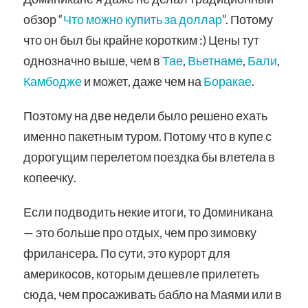
обзор “
Что можно купить за доллар
”. Потому
что он был бы крайне коротким :) Цены тут
однозначно выше, чем в
Тае
,
Вьетнаме
,
Бали
,
Камбодже
и может, даже чем на
Боракае
.
Поэтому на две недели было решено ехать
именно пакетным туром. Потому что в купе с
дорогущим перелетом поездка бы влетела в
копеечку.
Если подводить некие итоги, то Доминикана
— это больше про отдых, чем про зимовку
фрилансера. По сути, это курорт для
америкосов, которым дешевле прилететь
сюда, чем просаживать бабло на Маями или в