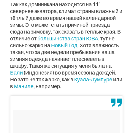
Так как Доминикана находится на 11’
севернее экватора, климат страны влажный и
тёплый даже во время нашей календарной
зимы. Это может стать причиной приезда
сюда на зимовку, так сказать в тёплые края. В
отличие от
большинства стран ЮВА
, тут не
сильно жарко на
Новый Год
. Хотя влажность
такая, что за две недели пребывания ваша
зимняя одежда начинает плесневеть в
шкафу. Такая же ситуация у меня была на
Бали
(Индонезия) во время сезона дождей.
Но зато не так жарко, как в
Куала-Лумпуре
или
в
Маниле
, например.