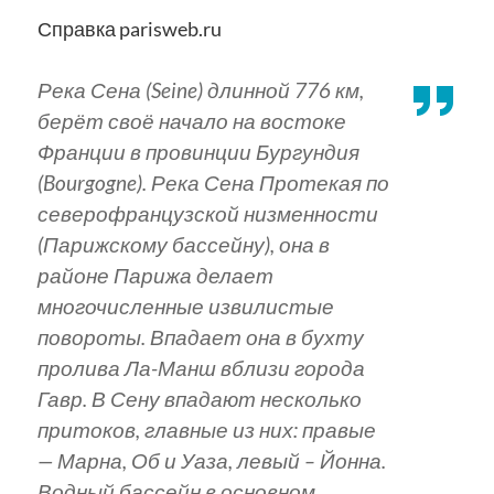
Справка parisweb.ru
Река Сена (Seine) длинной 776 км,
берёт своё начало на востоке
Франции в провинции Бургундия
(Bourgogne). Река Сена Протекая по
северофранцузской низменности
(Парижскому бассейну), она в
районе Парижа делает
многочисленные извилистые
повороты. Впадает она в бухту
пролива Ла-Манш вблизи города
Гавр. В Сену впадают несколько
притоков, главные из них: правые
— Марна, Об и Уаза, левый – Йонна.
Водный бассейн в основном